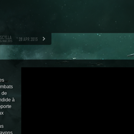
SCYLLA
28 APR 2015
2 JUN 2015
7 JUL 2015
25 AUG 2015
29 SEP 
24 MAR 2015
es
ombats
s de
ndide à
pporte
ux
us
 avons