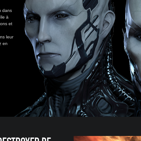
n dans
ile à
ions et
ns leur
z en