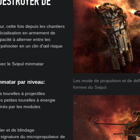
 DESTROYER DE
r, cette fois depuis les chantiers
écialisation en armement de
apacité à alterner entre les
shooter en un clin d'œil risque
avec le Svipul minmatar
Les mode de propulsion et de dé
nmatar par niveau:
formes du Svipul.
tourelles à projectiles
 petites tourelles à énergie
érés par les modules
er et de blindage
 signature du micropropulseur de