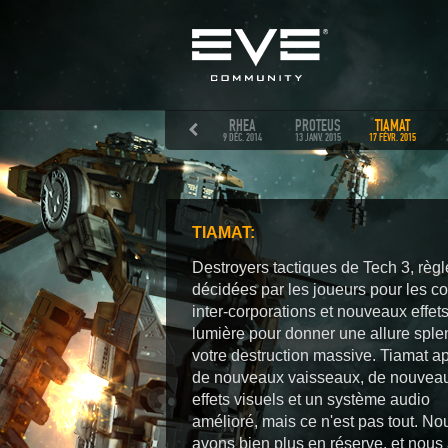
OCEANUS
PHOEBE
RHEA
PROTEUS
TIAMAT
30 SEPT. 2014
4 NOV. 2014
9 DÉC. 2014
13 JANV. 2015
17 FÉVR. 2015
TIAMAT:
Destroyers tactiques de Tech 3, règl
décidées par les joueurs pour les c
inter-corporations
et nouveaux effet
lumière pour
donner une allure sple
votre destruction massive. Tiamat a
de nouveaux vaisseaux, de nouvea
effets visuels et un système audio
amélioré, mais ce n'est pas tout. No
avons bien plus en réserve, et nous