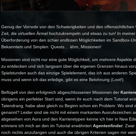
Genug der Vorrede von den Schwierigkeiten und den offensichtlichen 
Zeit, die virtuellen Ärmel hochzukrempeln und etwas zu tun! In mein
Überforderung von den schier endlosen Möglichkeiten im Sandbox-Un
Bekanntem und Simplen: Quests… ähm, Missionen!
Missionen sind nicht nur eine gute Möglichkeit, um mehrere Aspekte 
zu entdecken und sich langsam über die eigenen Grenzen hinaus vorz
Spielstunden auch das einzige Spielelement, das ich aus anderen Spi
muss und wenn ich das erledige, gibt es eine Belohnung (Loot!).
Beflügelt von den erfolgreich abgeschlossenen Missionen der
Karrier
übrigens ein perfekter Start sind, wenn ihr euch nach dem Tutorial ers
Tatendrang, habe aber gleich zu Beginn schon ein Problem: Wo sind 
genannt? Leider sind sie nicht mit einem markanten Ausrufezeichen a
abgesehen von Aura und den Karrieretypen kenne ich hier in New E
erinnere ich mich an den im Tutorial erwähnten
Agentenfinder
. Zwar 
noch nichts anzufangen und auch die übrigen Kriterien sagen mir wenig,