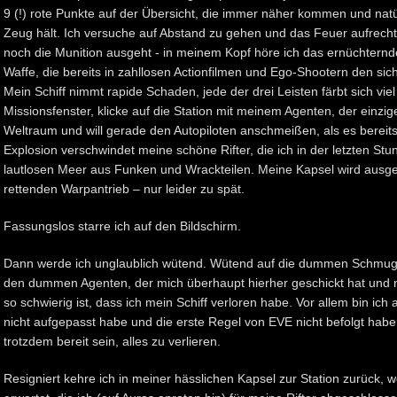
9 (!) rote Punkte auf der Übersicht, die immer näher kommen und natü
Zeug hält. Ich versuche auf Abstand zu gehen und das Feuer aufrecht 
noch die Munition ausgeht - in meinem Kopf höre ich das ernüchternde 
Waffe, die bereits in zahllosen Actionfilmen und Ego-Shootern den si
Mein Schiff nimmt rapide Schaden, jede der drei Leisten färbt sich viel
Missionsfenster, klicke auf die Station mit meinem Agenten, der einz
Weltraum und will gerade den Autopiloten anschmeißen, als es bereits 
Explosion verschwindet meine schöne Rifter, die ich in der letzten St
lautlosen Meer aus Funken und Wrackteilen. Meine Kapsel wird ausges
rettenden Warpantrieb – nur leider zu spät.
Fassungslos starre ich auf den Bildschirm.
Dann werde ich unglaublich wütend. Wütend auf die dummen Schmug
den dummen Agenten, der mich überhaupt hierher geschickt hat und n
so schwierig ist, dass ich mein Schiff verloren habe. Vor allem bin ich 
nicht aufgepasst habe und die erste Regel von EVE nicht befolgt habe
trotzdem bereit sein, alles zu verlieren.
Resigniert kehre ich in meiner hässlichen Kapsel zur Station zurück, 