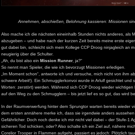
Annehmen, abschießen, Belohnung kassieren: Missionen sind 
Also mache ich die nächsten eineinhalb Stunden nichts anderes, al
abzugeben – und habe nach der kurzen Zeit bereits meine erste eigen
gut dabei bin, schleicht sich mein Kollege CCP Droog ninjagleich an m
neugierig über die Schulter.
„Ah, du bist also ein
Mission Runner
, ja?“
So nennt man Spieler, die wie ich bevorzugt Missionen erledigen.
„Im Moment schon“, antworte ich und versuche, mich nicht von ihm ab
schwere Arbeit!). Ein Schmugglerkonvoi wurde in Arlulf gesichtet und 
Worten: zerstört) werden. Während sich CCP Droog wieder wichtigen
auf den Weg zu den Schmugglern – bis jetzt lief es so gut, das wird be
In der Raumverwerfung hinter dem Sprungtor warten bereits wieder vi
dem ersten annähere merke ich, dass sie irgendwie anders aussehen 
Gefährlicher. Doch noch denke ich mir nicht viel dabei – der Stufe-1 
sicheren Tod schicken, oder? Also schalte ich ein Ziel auf, nähere mic
Corelior Trooper in Flammen aufgeht, passiert es jedoch: Plötzlich t