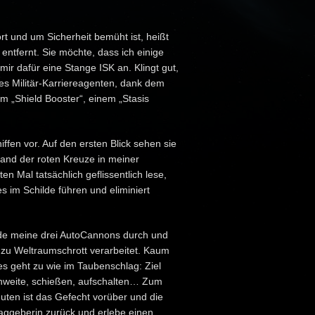
rt und um Sicherheit bemüht ist, heißt
 entfernt. Sie möchte, dass ich einige
mir dafür eine Stange ISK an. Klingt gut,
 des Militär-Karriereagenten, dank dem
em „Shield Booster“, einem „Stasis
iffen vor. Auf den ersten Blick sehen sie
hand der roten Kreuze in meiner
en Mal tatsächlich geflissentlich lese,
es im Schilde führen und eliminiert
 lade meine drei AutoCannons durch und
 zu Weltraumschrott verarbeitet. Kaum
 es geht zu wie im Taubenschlag: Ziel
chweite, schießen, aufschalten… Zum
ten ist das Gefecht vorüber und die
raggeberin zurück und erlebe einen