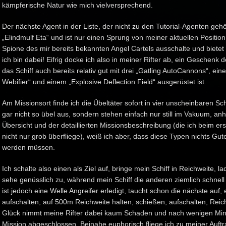
kämpferische Natur wie mich vielversprechend.
Der nächste Agent in der Liste, der nicht zu den Tutorial-Agenten gehö
„Elindmulf Eta“ und ist nur einen Sprung von meiner aktuellen Position
Spione des mir bereits bekannten Angel Cartels ausschalte und bietet 
ich bin dabei! Eifrig docke ich also in meiner Rifter ab, ein Geschenk
das Schiff auch bereits relativ gut mit drei „Gatling AutoCannons“, ein
Webifier“ und einem „Explosive Deflection Field“ ausgerüstet ist.
Am Missionsort finde ich die Übeltäter sofort in vier unscheinbaren Sch
gar nicht so übel aus, sondern stehen einfach nur still im Vakuum, an
Übersicht und der detaillierten Missionsbeschreibung (die ich beim erst
nicht nur grob überfliege), weiß ich aber, dass diese Typen nichts Gut
werden müssen.
Ich schalte also einen als Ziel auf, bringe mein Schiff in Reichweite,
sehe genüsslich zu, während mein Schiff die anderen ziemlich schnell
ist jedoch eine Welle Angreifer erledigt, taucht schon die nächste auf,
aufschalten, auf 500m Reichweite halten, schießen, aufschalten, Rei
Glück nimmt meine Rifter dabei kaum Schaden und nach wenigen Minu
Mission abgeschlossen. Beinahe euphorisch fliege ich zu meiner Auft