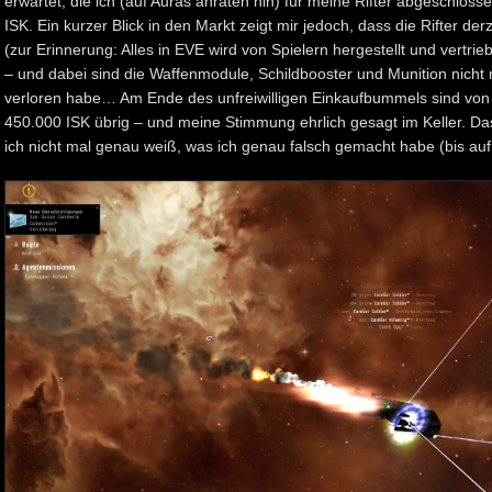
erwartet, die ich (auf Auras anraten hin) für meine Rifter abgeschlos
ISK. Ein kurzer Blick in den Markt zeigt mir jedoch, dass die Rifter de
(zur Erinnerung: Alles in EVE wird von Spielern hergestellt und vertri
– und dabei sind die Waffenmodule, Schildbooster und Munition nicht m
verloren habe… Am Ende des unfreiwilligen Einkaufbummels sind von 
450.000 ISK übrig – und meine Stimmung ehrlich gesagt im Keller. Das
ich nicht mal genau weiß, was ich genau falsch gemacht habe (bis auf