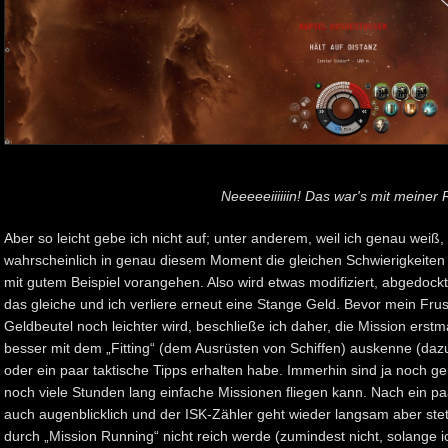
Neeeeeiiiiiin! Das war's mit meiner Ri
Aber so leicht gebe ich nicht auf; unter anderem, weil ich genau weiß
wahrscheinlich in genau diesem Moment die gleichen Schwierigkeiten h
mit gutem Beispiel vorangehen. Also wird etwas modifiziert, abgedockt
das gleiche und ich verliere erneut eine Stange Geld. Bevor mein Frustl
Geldbeutel noch leichter wird, beschließe ich daher, die Mission erstm
besser mit dem „Fitting“ (dem Ausrüsten von Schiffen) auskenne (da
oder ein paar taktische Tipps erhalten habe. Immerhin sind ja noch g
noch viele Stunden lang einfache Missionen fliegen kann. Nach ein p
auch augenblicklich und der ISK-Zähler geht wieder langsam aber steti
durch „Mission Running“ nicht reich werde (zumindest nicht, solange i